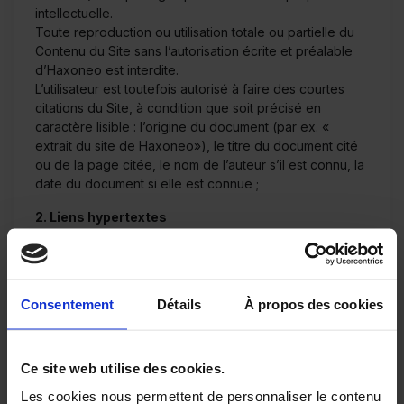
intellectuelle.
Toute reproduction ou utilisation totale ou partielle du
Contenu du Site sans l’autorisation écrite et préalable
d’Haxoneo est interdite.
L’utilisateur est toutefois autorisé à faire des courtes
citations du Site, à condition que soit précisé en
caractère lisible : l’origine du document (par ex. «
extrait du site de Haxoneo»), le titre du document cité
ou de la page citée, le nom de l’auteur s’il est connu, la
date du document si elle est connue ;
2. Liens hypertextes
Haxoneo se réserve la possibilité d’insérer des liens
hypertextes sur son Site renvoyant à d’autres sites
internet, tels que les sites de ses fournisseurs. Les
utilisateurs reconnaissent que Haxoneo n’est pas
Consentement
Détails
À propos des cookies
responsable du contenu des sites internet auxquels ils
pourront accéder par ce biais ainsi des autres liens
présents sur ces sites permettant d’accéder à d’autres
Ce site web utilise des cookies.
ressources disponibles sur le réseau internet.
Haxoneo pourra autoriser par écrit et au préalable des
Les cookies nous permettent de personnaliser le contenu