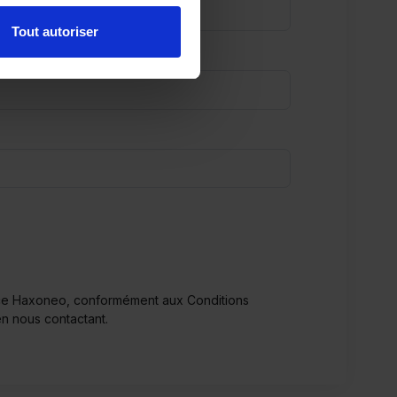
Tout autoriser
ervice Haxoneo, conformément aux
Conditions
 en
nous contactant
.